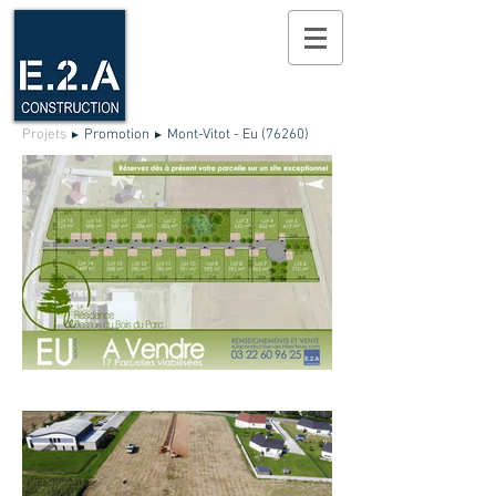
Projets
Promotion
Mont-Vitot - Eu (76260)
►
►